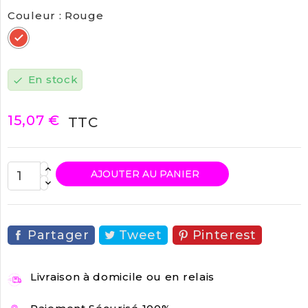
Couleur : Rouge
Rouge
En stock
check
15,07 €
TTC
AJOUTER AU PANIER
Partager
Tweet
Pinterest
Livraison à domicile ou en relais